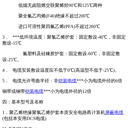
低烟无卤阻燃交联聚烯烃90℃和125℃两种
聚全氟乙丙烯(F46)绝缘不超过200℃
进口可溶性聚四氟乙烯(PFA)不超过260℃
3． ***低环境温度：聚氯乙烯护套：固定敷设-40℃，非固定
敷设-15℃
氟塑料及硅橡胶护套：固定敷设-60℃，非固定敷
设-25℃。
4． 电缆安装敷设温度应不低于0℃(高温型不低于-25℃)。
5． 电缆允许弯曲半径：非
铠装电缆
***小为电缆外径的6倍
铜带或钢带
铠装电缆
***小为电缆外径的12倍
四：基本型号及名称
1．聚乙烯绝缘聚氯乙烯护套本质安全电路甬计算机
屏蔽电缆
(包括本安用DCS电缆)