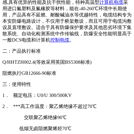
感,具有优异的性能及抗干扰性能，特种高温型
计算机电缆
采
用进口氟塑料及氟橡胶等材料，能在-40-260℃环境中长期使
用，产品具有不延燃、耐酸碱油水等优越特性，电缆结构专为
本安防爆电路设计，不仅用于桥架敷设，而且可用于电缆沟敷
设及直埋敷设。适合于具有防爆保护要求及其他恶劣环境下集
散系统、自动化检测系统中作传输线，防爆安全性能明显高于
一般DCS电缆和计算机
控制电缆
。
二：产品执行标准
Q/HHTZH002.4(等效采用英国BS5308标准)
阻燃执行GB12666-90标准
三：使用特性
1． 额定电压：U0/U 300/500KV
2． ***高工作温度：聚乙烯绝缘不超过70℃
交联聚乙烯绝缘90℃
低烟无卤阻燃聚烯烃70℃