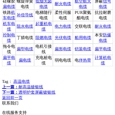
硅橡胶
螺旋弹簧
低烟无卤
航空航天
屏蔽
信号
耐火电缆
扁电缆
电缆
电缆
电缆
电缆
铁路
机
电梯随行
柔性伺服
PUR
聚氨
抗拉耐磨
补偿导线
车电缆
电缆
电缆
酯电缆
电缆
机车电
起重机电
阻水电缆
电力电缆
交联电缆
耐火电缆
缆
缆
控制电
本安
防爆
丁腈电缆
阻燃电缆
光伏电缆
船用电缆
缆
电缆
拖令电
电机引接
扁型电缆
扁形电缆
铠装电缆
扁平电缆
缆
线
扁平电
充电桩电
计算机电
扁电缆
弱电电缆
电
伴热带
缆
缆
缆
Tag：
高温电缆
上一篇：
耐高温镀银线
下一篇：
透明护套屏蔽镀银线
返回前一页
联系我们
在线服务支持