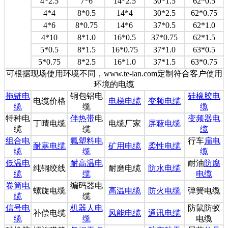
4*2.5
7*6
14*2.5
30*1.5
62*0.5
4*4
8*0.5
14*4
30*2.5
62*0.75
4*6
8*0.75
14*6
37*0.5
62*1.0
4*10
8*1.0
16*0.5
37*0.75
62*1.5
5*0.5
8*1.5
16*0.75
37*1.0
63*0.5
5*0.75
8*2.5
16*1.0
37*1.5
63*0.75
可根据现场使用环境不同，www.te-lan.com定制符合客户使用
环境的电缆
拖链电
铜包铝电
硅橡胶电
电缆价格
电梯电缆
变频电缆
缆
缆
缆
特种电
伴热带
电
变频器电
丁晴电缆
电缆厂家
屏蔽电缆
缆
缆
缆
组合电
氟塑料电
行车
扁电
耐寒电缆
矿用电缆
柔性电缆
缆
缆
缆
低温电
耐高温电
耐油
防腐
纯铜绞线
耐磨电缆
防水电缆
缆
缆
电缆
卷筒电
编码器电
螺旋电缆
高温电缆
防火电缆
弹簧电缆
缆
缆
信号电
机器人电
防鼠防蚁
补偿电缆
风能电缆
通讯电缆
缆
缆
电缆