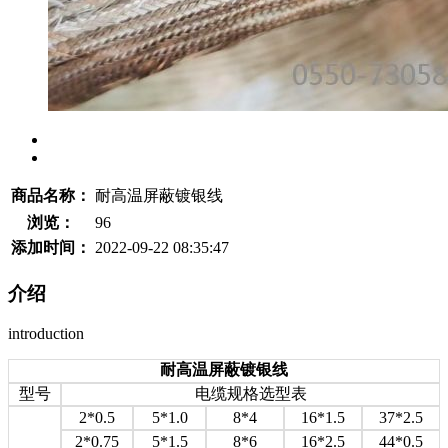
商品名称：
耐高温屏蔽镀银线
浏览：
96
添加时间：
2022-09-22 08:35:47
介绍
introduction
耐高温屏蔽镀银线
型号
电缆规格选型表
2*0.5
5*1.0
8*4
16*1.5
37*2.5
2*0.75
5*1.5
8*6
16*2.5
44*0.5