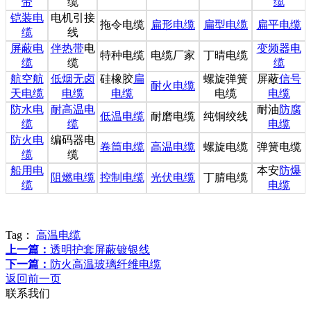
带
缆
缆
铠装电
电机引接
拖令电缆
扁形电缆
扁型电缆
扁平电缆
缆
线
屏蔽电
伴热带
电
变频器电
特种电缆
电缆厂家
丁晴电缆
缆
缆
缆
航空航
低烟无卤
硅橡胶
扁
螺旋弹簧
屏蔽
信号
耐火电缆
天电缆
电缆
电缆
电缆
电缆
防水电
耐高温电
耐油
防腐
低温电缆
耐磨电缆
纯铜绞线
缆
缆
电缆
防火电
编码器电
卷筒电缆
高温电缆
螺旋电缆
弹簧电缆
缆
缆
船用电
本安
防爆
阻燃电缆
控制电缆
光伏电缆
丁腈电缆
缆
电缆
Tag：
高温电缆
上一篇：
透明护套屏蔽镀银线
下一篇：
防火高温玻璃纤维电缆
返回前一页
联系我们