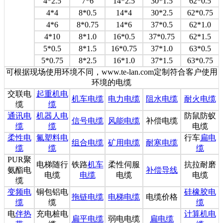
4*2.5
7*6
14*2.5
30*1.5
62*0.5
4*4
8*0.5
14*4
30*2.5
62*0.75
4*6
8*0.75
14*6
37*0.5
62*1.0
4*10
8*1.0
16*0.5
37*0.75
62*1.5
5*0.5
8*1.5
16*0.75
37*1.0
63*0.5
5*0.75
8*2.5
16*1.0
37*1.5
63*0.75
可根据现场使用环境不同，www.te-lan.com定制符合客户使用
环境的电缆
交联电
起重机电
机车电缆
电力电缆
阻水电缆
耐火电缆
缆
缆
通讯电
机器人电
防鼠防蚁
信号电缆
风能电缆
补偿电缆
缆
缆
电缆
柔性电
氟塑料电
行车
扁电
组合电缆
矿用电缆
耐寒电缆
缆
缆
缆
PUR
聚
电梯随行
铁路
机车
柔性伺服
抗拉耐磨
氨酯电
补偿导线
电缆
电缆
电缆
电缆
缆
变频电
铜包铝电
硅橡胶电
拖链电缆
电梯电缆
电缆价格
缆
缆
缆
电
伴热
充电桩电
计算机电
扁平电缆
弱电电缆
扁电缆