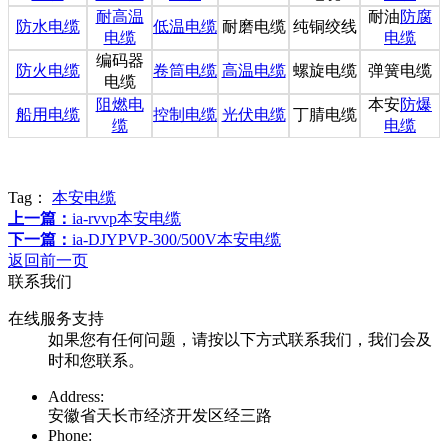
耐高温
耐油
防腐
防水电缆
低温电缆
耐磨电缆
纯铜绞线
电缆
电缆
编码器
防火电缆
卷筒电缆
高温电缆
螺旋电缆
弹簧电缆
电缆
阻燃电
本安
防爆
船用电缆
控制电缆
光伏电缆
丁腈电缆
缆
电缆
Tag：
本安电缆
上一篇：
ia-rvvp本安电缆
下一篇：
ia-DJYPVP-300/500V本安电缆
返回前一页
联系我们
在线服务支持
如果您有任何问题，请按以下方式联系我们，我们会及
时和您联系。
Address:
安徽省天长市经济开发区经三路
Phone: