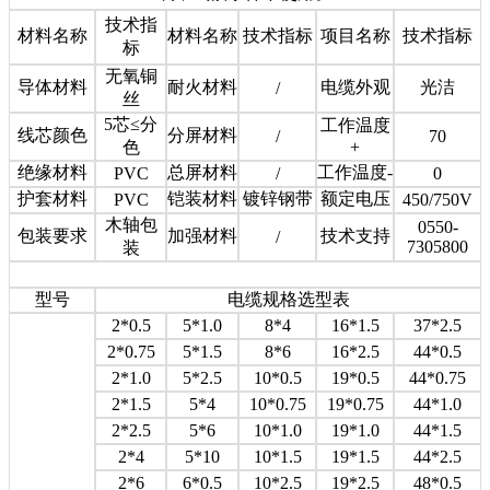
技术指
材料名称
材料名称
技术指标
项目名称
技术指标
标
无氧铜
导体材料
耐火材料
电缆外观
光洁
/
丝
5芯≤分
工作温度
线芯颜色
分屏材料
/
70
色
+
绝缘材料
总屏材料
工作温度-
PVC
/
0
护套材料
铠装材料
镀锌钢带
额定电压
PVC
450/750V
木轴包
0550-
包装要求
加强材料
技术支持
/
7305800
装
型号
电缆规格选型表
2*0.5
5*1.0
8*4
16*1.5
37*2.5
2*0.75
5*1.5
8*6
16*2.5
44*0.5
2*1.0
5*2.5
10*0.5
19*0.5
44*0.75
2*1.5
5*4
10*0.75
19*0.75
44*1.0
2*2.5
5*6
10*1.0
19*1.0
44*1.5
2*4
5*10
10*1.5
19*1.5
44*2.5
2*6
6*0.5
10*2.5
19*2.5
48*0.5