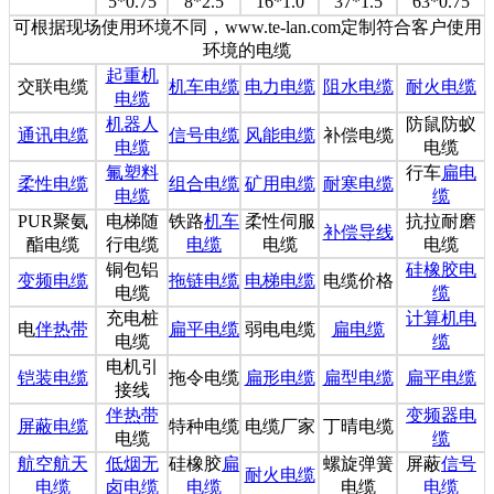
5*0.75
8*2.5
16*1.0
37*1.5
63*0.75
可根据现场使用环境不同，www.te-lan.com定制符合客户使用
环境的电缆
起重机
交联电缆
机车电缆
电力电缆
阻水电缆
耐火电缆
电缆
机器人
防鼠防蚁
通讯电缆
信号电缆
风能电缆
补偿电缆
电缆
电缆
氟塑料
行车
扁电
柔性电缆
组合电缆
矿用电缆
耐寒电缆
电缆
缆
PUR
聚氨
电梯随
铁路
机车
柔性伺服
抗拉耐磨
补偿导线
酯电缆
行电缆
电缆
电缆
电缆
铜包铝
硅橡胶电
变频电缆
拖链电缆
电梯电缆
电缆价格
电缆
缆
充电桩
计算机电
电
伴热带
扁平电缆
弱电电缆
扁电缆
电缆
缆
电机引
铠装电缆
拖令电缆
扁形电缆
扁型电缆
扁平电缆
接线
伴热带
变频器电
屏蔽电缆
特种电缆
电缆厂家
丁晴电缆
电缆
缆
航空航天
低烟无
硅橡胶
扁
螺旋弹簧
屏蔽
信号
耐火电缆
电缆
卤电缆
电缆
电缆
电缆