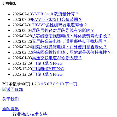
丁晴电缆
2026-07-13
YVFR 3×10 载流量计算？
2026-07-09
KVVP 6×0.75 电容值范围？
2026-07-01
TRVVP柔性编码器电缆寿命？
2026-06-04
屏蔽层外径对屏蔽导线有啥影响？
2026-02-28
抗芯线断裂拖链电缆：导体疲劳寿命多长？
2026-02-26
无屏蔽弹簧电缆：适用哪些低干扰场景？
2026-02-24
耐紫外线弹簧电缆：户外使用是否老化？
2026-02-22
绝缘回弹螺旋电缆：压缩后是否保持弹性？
2026-01-03
高压交联电缆AI诊断系统？
2025-12-29
丁晴电缆 YFP2G
2025-12-29
丁晴电缆YFFP2G
2025-12-29
丁晴电缆 YFF2G
792条记录/66页
1
2
3
4
5
6
7
8
9
10
下一页
关于我们
新闻资讯
行业动态
技术支持