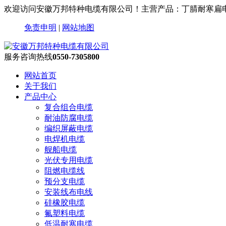
欢迎访问安徽万邦特种电缆有限公司！主营产品：丁腈耐寒扁
免责申明
|
网站地图
服务咨询热线
0550-7305800
网站首页
关于我们
产品中心
复合组合电缆
耐油防腐电缆
编织屏蔽电缆
电焊机电缆
舰船电缆
光伏专用电缆
阻燃电缆线
预分支电缆
安装线布电线
硅橡胶电缆
氟塑料电缆
低温耐寒电缆