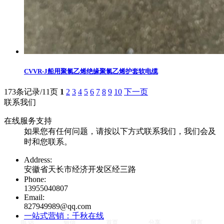
CVVR-J船用聚氯乙烯绝缘聚氯乙烯护套软电缆
173条记录/11页
1
2
3
4
5
6
7
8
9
10
下一页
联系我们
在线服务支持
如果您有任何问题，请按以下方式联系我们，我们会及
时和您联系。
Address:
安徽省天长市经济开发区经三路
Phone:
13955040807
Email:
827949989@qq.com
一站式营销：千秋在线
电 话
短信
首页
分享
留言